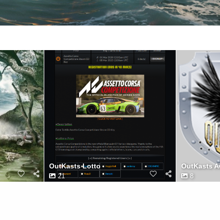
OutKasts Lotto
OutKasts A
21
8