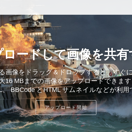
プロードして画像を共有
る画像をドラッグ＆ドロップすると、すぐ
大16 MBまでの画像をアップロードできます
L、 BBCode とHTML サムネイルなどが利
アップロード開始