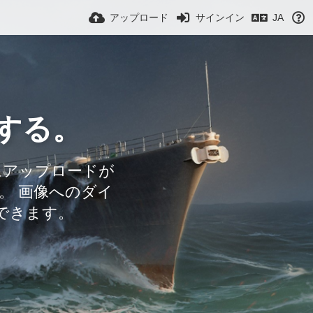
アップロード
サインイン
JA
する。
にアップロードが
。 画像へのダイ
用できます。