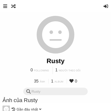
Rusty
0
1
FOLLOWING
NGƯỜI THEO DÕI
35
1
0
ẢNH
ALBUM
Ảnh của Rusty
Gần đây nhất