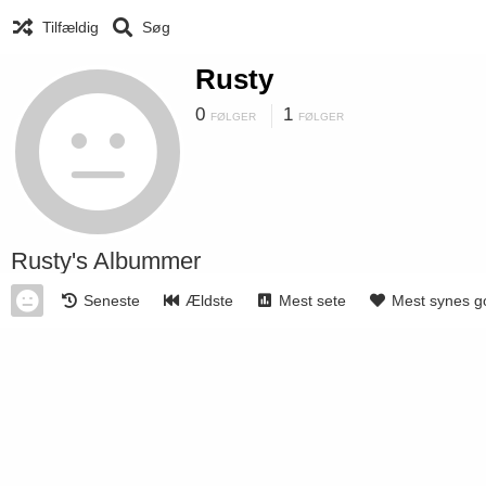
Tilfældig
Søg
Rusty
0
1
FØLGER
FØLGER
Rusty's Albummer
Seneste
Ældste
Mest sete
Mest synes g