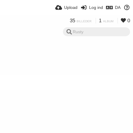
Upload
Log ind
DA
35
1
0
BILLEDER
ALBUM