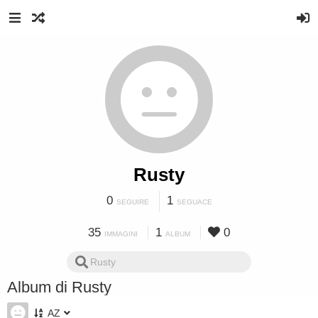
Rusty
0
1
SEGUIRE
SEGUACE
35
1
0
IMMAGINI
ALBUM
Album di Rusty
AZ